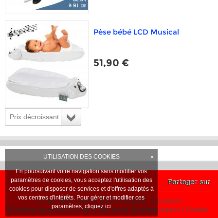
Pèse bébé LCD Musical
51,90 €
Prix décroissant
UTILISATION DES COOKIES
×
En poursuivant votre navigation sans modifier vos
paramètres de cookies, vous acceptez l'utilisation des
Partager sur
cookies pour disposer de services et d'offres adaptés à
vos centres d'intérêts. Pour gérer et modifier ces
Contact
Nous trouver
News
Actualité
Connexion
paramètres,
cliquez ici
Conditions générales de vente
Plan du site
Mentions légales
Cookies