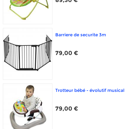
89,30 €
Barriere de securite 3m
79,00 €
Trotteur bébé - évolutif musical
79,00 €