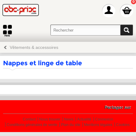
0
Vêtements & accessoires
Nappes et linge de table
Partager sur
Contact
Nous trouver
News
Actualité
Connexion
Conditions générales de vente
Plan du site
Mentions légales
Cookies