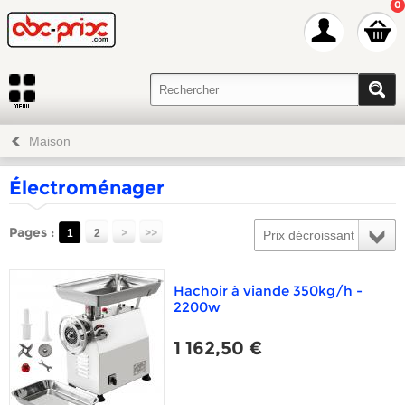
0
Maison
Électroménager
Pages :
>
>>
1
2
Prix décroissant
Hachoir à viande 350kg/h -
2200w
1 162,50 €