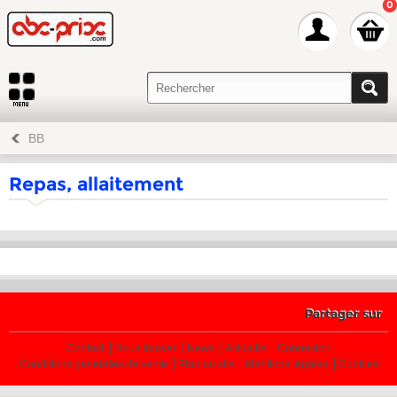
0
BB
Repas, allaitement
Partager sur
Contact
Nous trouver
News
Actualité
Connexion
Conditions générales de vente
Plan du site
Mentions légales
Cookies