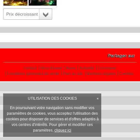
Prix décroissant
Partager sur
Contact
Nous trouver
News
Actualité
Connexion
Conditions générales de vente
Plan du site
Mentions légales
Cookies
UTILISATION DES COOKIES
×
En poursuivant votre navigation sans modifier vos
paramètres de cookies, vous acceptez l'utilisation des
cookies pour disposer de services et d'offres adaptés à
vos centres d'intérêts. Pour gérer et modifier ces
paramètres,
cliquez ici