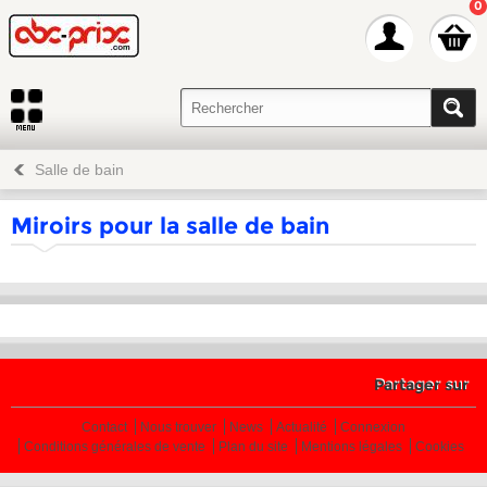
0
Salle de bain
Miroirs pour la salle de bain
Partager sur
Contact
Nous trouver
News
Actualité
Connexion
Conditions générales de vente
Plan du site
Mentions légales
Cookies