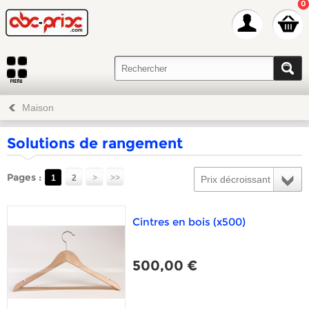
0
Maison
Solutions de rangement
Pages :
>
>>
1
2
Prix décroissant
Cintres en bois (x500)
500,00 €