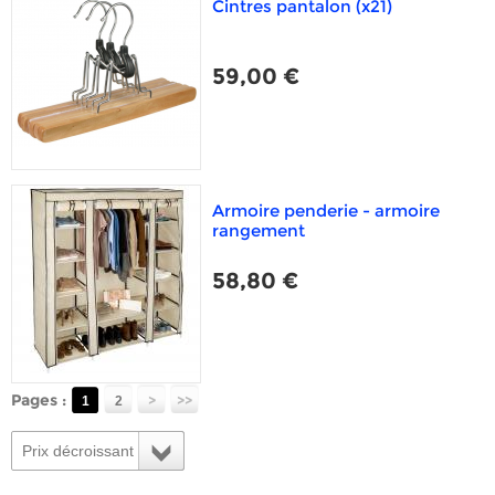
Cintres pantalon (x21)
59,00 €
Armoire penderie - armoire
rangement
58,80 €
Pages :
>
>>
1
2
Prix décroissant