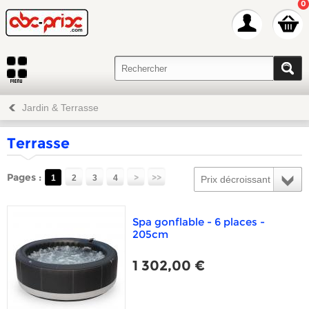
0
Jardin & Terrasse
Terrasse
Pages :
>
>>
1
2
3
4
Prix décroissant
Spa gonflable - 6 places -
205cm
1 302,00 €