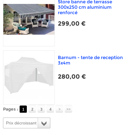
Store banne de terrasse
300x250 cm aluminium
renforcé
299,00 €
Barnum - tente de reception
3x4m
280,00 €
Pages :
>
>>
1
2
3
4
Prix décroissant