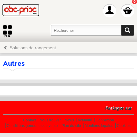
0
Solutions de rangement
Autres
Partager sur
Contact
Nous trouver
News
Actualité
Connexion
Conditions générales de vente
Plan du site
Mentions légales
Cookies