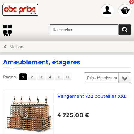
0
Maison
Ameublement, étagères
Pages :
>
>>
1
2
3
4
Prix décroissant
Rangement 720 bouteilles XXL
4 725,00 €