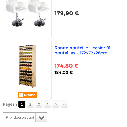
179,90 €
Range bouteille - casier 91
bouteilles - 172x72x26cm
174,80 €
184,00 €
Pages :
>
>>
1
2
3
4
Prix décroissant