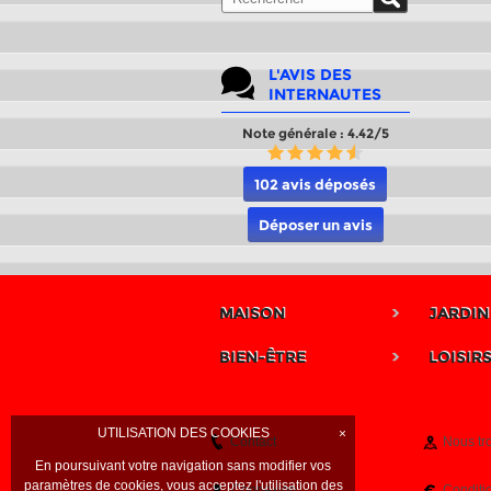
L'AVIS DES
INTERNAUTES
Note générale : 4.42/5
102 avis déposés
Déposer un avis
MAISON
JARDIN
BIEN-ÊTRE
LOISIR
UTILISATION DES COOKIES
×
Contact
Nous tr
En poursuivant votre navigation sans modifier vos
paramètres de cookies, vous acceptez l'utilisation des
Connexion
Conditi