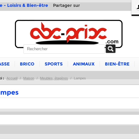
Partager sur
e - Loisirs & Bien-être
ASSE
BRICO
SPORTS
ANIMAUX
BIEN-ÊTRE
i :
Accueil
/
Maison
/
Meubles, étagères
/
Lampes
ampes