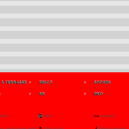
 & TERRASSE
BRICO
SPORTS
S
BB
PRO
ouver
News
Actualité
ons générales de vente
Plan du site
Mentions légales