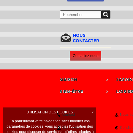
NOUS
CONTACTER
Contactez-nous
MAISON
JARDIN
BIEN-ÊTRE
LOISIR
UTILISATION DES COOKIES
×
Contact
Nous tr
En poursuivant votre navigation sans modifier vos
paramètres de cookies, vous acceptez l'utilisation des
Connexion
Conditi
cookies pour disposer de services et d'offres adaptés à