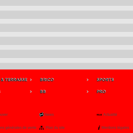
 & TERRASSE
BRICO
SPORTS
S
BB
PRO
ouver
News
Actualité
ons générales de vente
Plan du site
Mentions légales