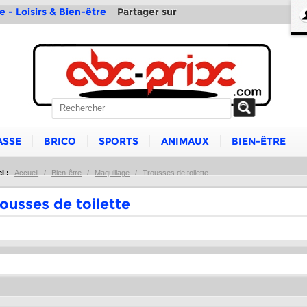
Partager sur
e - Loisirs & Bien-être
ASSE
BRICO
SPORTS
ANIMAUX
BIEN-ÊTRE
i :
Accueil
/
Bien-être
/
Maquillage
/
Trousses de toilette
ousses de toilette