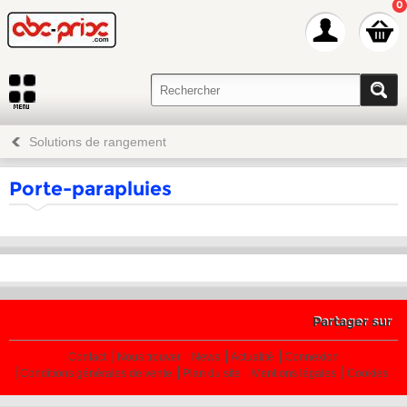
0
Solutions de rangement
Porte-parapluies
Partager sur
Contact
Nous trouver
News
Actualité
Connexion
Conditions générales de vente
Plan du site
Mentions légales
Cookies