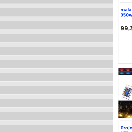
mala
950
99,
Proje