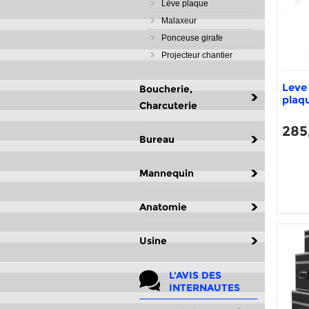
Lève plaque
Malaxeur
Ponceuse girafe
Projecteur chantier
Leve 
Boucherie,
plaq
Charcuterie
285
Bureau
Mannequin
Anatomie
Usine
L'AVIS DES
INTERNAUTES