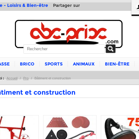
Partager sur
e - Loisirs & Bien-être
ASSE
BRICO
SPORTS
ANIMAUX
BIEN-ÊTRE
i :
Accueil
/
Pro
/
Bâtiment et construction
timent et construction