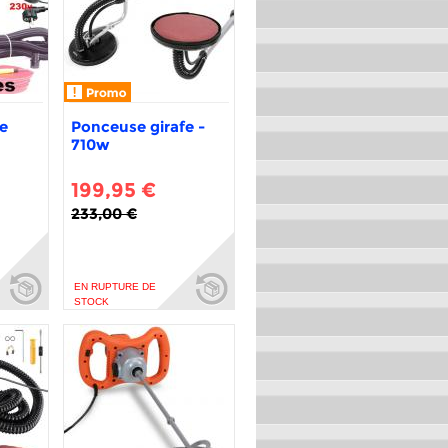
e
Ponceuse girafe -
710w
199,95 €
233,00 €
EN RUPTURE DE
STOCK