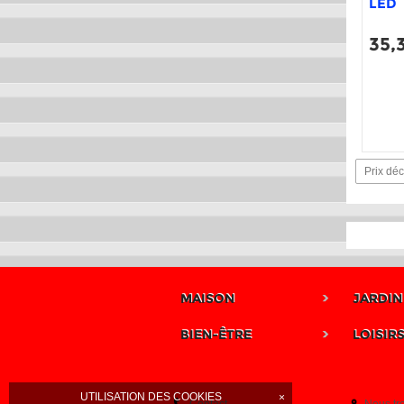
LED
35,
Prix déc
MAISON
JARDIN
BIEN-ÊTRE
LOISIR
UTILISATION DES COOKIES
×