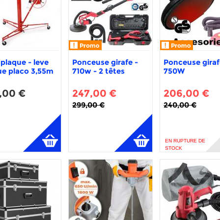
plaque - leve
Ponceuse girafe -
Ponceuse giraf
ue placo 3,55m
710w - 2 têtes
750W
,00 €
247,00 €
206,00 €
299,00 €
240,00 €
EN RUPTURE DE
STOCK