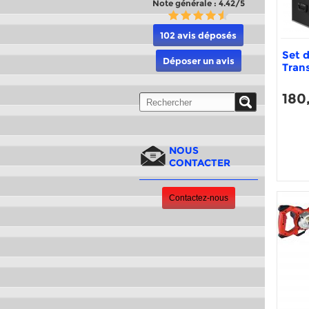
Note générale : 4.42/5
102 avis déposés
Set d
Déposer un avis
Tran
180
NOUS
CONTACTER
Contactez-nous