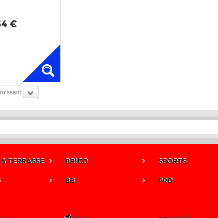
34 €
roissant
 & TERRASSE
BRICO
SPORTS
S
BB
PRO