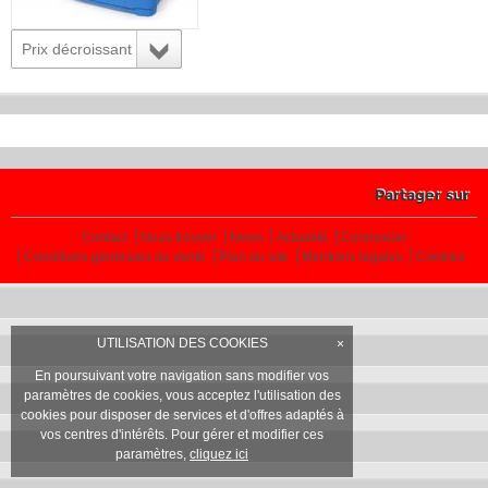
Prix décroissant
Partager sur
Contact
Nous trouver
News
Actualité
Connexion
Conditions générales de vente
Plan du site
Mentions légales
Cookies
UTILISATION DES COOKIES
×
En poursuivant votre navigation sans modifier vos
paramètres de cookies, vous acceptez l'utilisation des
cookies pour disposer de services et d'offres adaptés à
vos centres d'intérêts. Pour gérer et modifier ces
paramètres,
cliquez ici