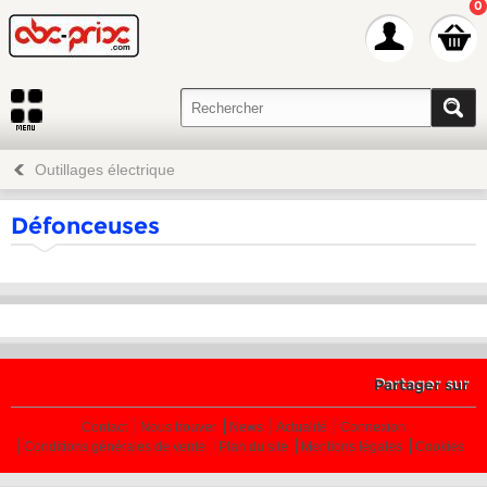
0
Outillages électrique
Défonceuses
Partager sur
Contact
Nous trouver
News
Actualité
Connexion
Conditions générales de vente
Plan du site
Mentions légales
Cookies