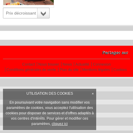
Prix décroissant
Partager sur
Contact
Nous trouver
News
Actualité
Connexion
Conditions générales de vente
Plan du site
Mentions légales
Cookies
UTILISATION DES COOKIES
×
En poursuivant votre navigation sans modifier vos
paramètres de cookies, vous acceptez l'utilisation des
cookies pour disposer de services et d'offres adaptés à
vos centres d'intérêts. Pour gérer et modifier ces
paramètres,
cliquez ici