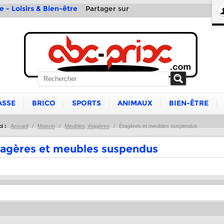
Partager sur
e - Loisirs & Bien-être
ASSE
BRICO
SPORTS
ANIMAUX
BIEN-ÊTRE
i :
Accueil
/
Maison
/
Meubles, étagères
/
Étagères et meubles suspendus
agères et meubles suspendus