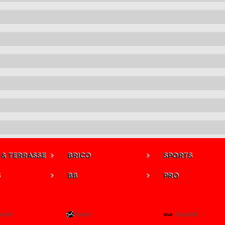
 & TERRASSE
BRICO
SPORTS
S
BB
PRO
ouver
News
Actualité