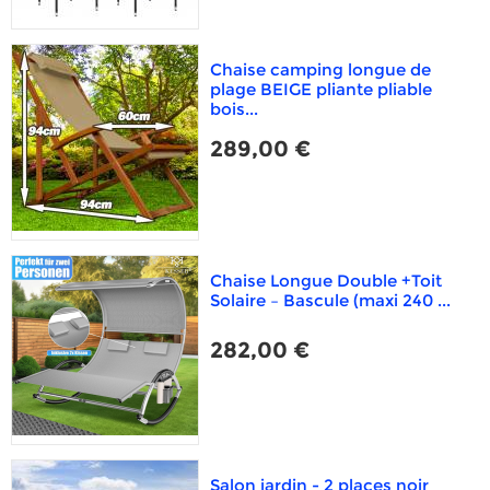
Chaise camping longue de
plage BEIGE pliante pliable
bois...
289,00 €
Chaise Longue Double +Toit
Solaire – Bascule (maxi 240 ...
282,00 €
Salon jardin - 2 places noir