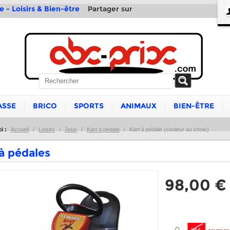
Partager sur
e - Loisirs & Bien-être
ASSE
BRICO
SPORTS
ANIMAUX
BIEN-ÊTRE
i :
Accueil
/
Loisirs
/
Jeux
/
Kart a pedale
/
Kart à pédale (couleur au choix)
 à pédales
98,00 €