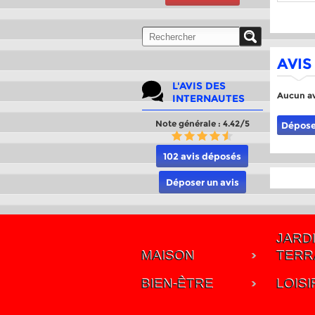
AVIS
L'AVIS DES
Aucun av
INTERNAUTES
Note générale : 4.42/5
Dépose
102 avis déposés
Déposer un avis
JARDI
MAISON
TERR
BIEN-ÊTRE
LOISI