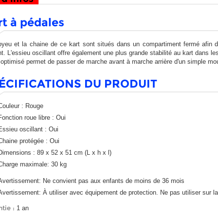
rt à pédales
yeu et la chaine de ce kart sont situés dans un compartiment fermé afin d
nt. L'essieu oscillant offre également une plus grande stabilité au kart dans le
s optimisé permet de passer de marche avant à marche arrière d'un simple m
ÉCIFICATIONS DU PRODUIT
Couleur : Rouge
Fonction roue libre : Oui
Essieu oscillant : Oui
Chaine protégée : Oui
Dimensions : 89 x 52 x 51 cm (L x h x l)
Charge maximale: 30 kg
Avertissement: Ne convient pas aux enfants de moins de 36 mois
Avertissement: À utiliser avec équipement de protection. Ne pas utiliser sur la
tie :
1 an