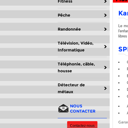
Fitness
Ka
Pêche
Le mo
Randonnée
l'enfa
libre
Télévision, Vidéo,
SP
Informatique
Téléphonie, câble,
housse
Détecteur de
métaux
NOUS
CONTACTER
Garan
Contactez-nous