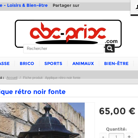
Partager sur
e - Loisirs & Bien-être
ASSE
BRICO
SPORTS
ANIMAUX
BIEN-ÊTRE
i :
Accueil
/
Fiche produit
Applique rétro noir fonte
que rétro noir fonte
65,00 €
Quantité:
-
+