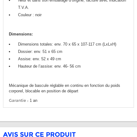
Neuf et dans son emballage d’origine, facture avec indication
T.V.A.
Couleur : noir
Dimensions:
Dimensions totales: env. 70 x 65 x 107-117 cm (LxLxH)
Dossier: env. 51 x 65 cm
Assise: env. 52 x 49 cm
Hauteur de l’assise: env. 46- 56 cm
Mécanique de bascule réglable en continu en fonction du poids
corporel, blocable en position de départ
Garantie :
1 an
AVIS SUR CE PRODUIT