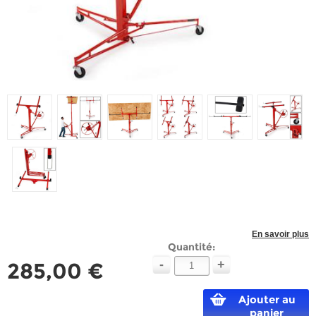
En savoir plus
Quantité:
-
+
285,00 €
Ajouter au
panier