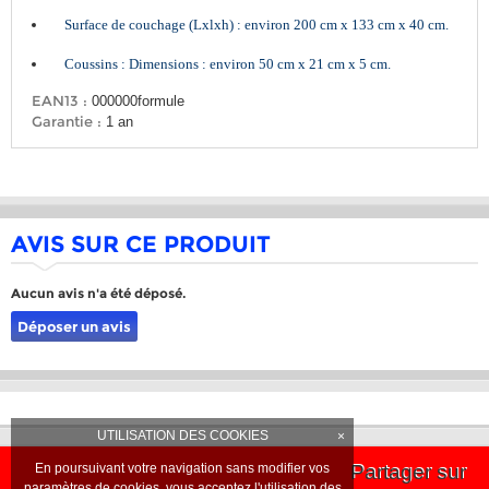
Surface de couchage (Lxlxh) : environ 200 cm x 133 cm x 40 cm.
Coussins : Dimensions : environ 50 cm x 21 cm x 5 cm.
EAN13 :
000000formule
Garantie :
1 an
AVIS SUR CE PRODUIT
Aucun avis n'a été déposé.
Déposer un avis
UTILISATION DES COOKIES
×
Partager sur
En poursuivant votre navigation sans modifier vos
paramètres de cookies, vous acceptez l'utilisation des