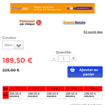
En savoir plus
Couleur
Blanc
Quantité:
-
+
189,50 €
Ajouter au
229,00 €
panier
Qté
1-2
3-3
4-6
7-9
10+
189,50 €
189,50 €
189,50 €
189,50 €
189,50 €
Prix
229,00 €
219,00 €
210,00 €
205,00 €
199,00 €