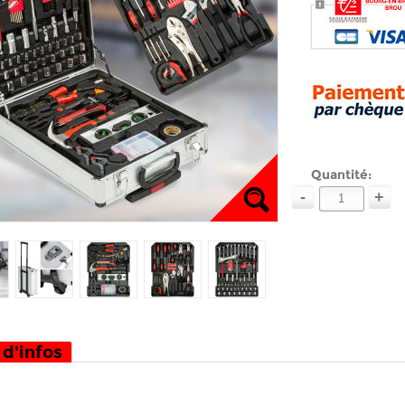
Quantité:
-
+
 d'infos
 a outils complete - caisse a outils - boite outils