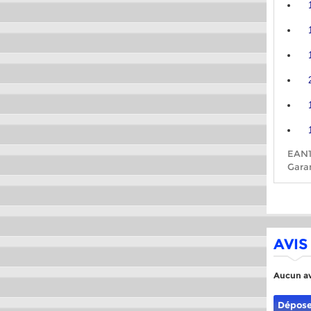
EAN1
Garan
AVIS
Aucun av
Dépose