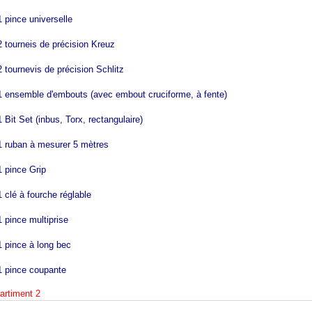
1 pince universelle
2 tourneis de précision Kreuz
2 tournevis de précision Schlitz
1 ensemble d'embouts (avec embout cruciforme, à fente)
1 Bit Set (inbus, Torx, rectangulaire)
1 ruban à mesurer 5 mètres
1 pince Grip
1 clé à fourche réglable
1 pince multiprise
1 pince à long bec
1 pince coupante
rtiment 2