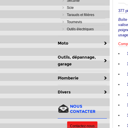
Sécurité
Scie
377 pi
Tarauds et filières
Boîte
Tournevis
valis
Outils électriques
poign
usage
Moto
Compa
Outils, dépannage,
garage
Plomberie
Divers
NOUS
CONTACTER
Contactez-nous