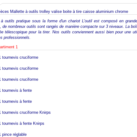
èces Mallette à outils trolley valise boite à tire caisse aluminium chrome
 à outils pratique sous la forme d'un chariot L'outil est composé en gran
e, de nombreux outils sont rangés de manière compacte sur 3 niveaux. La boîte
ée télescopique pour la tirer. Nos outils conviennent aussi bien pour une ut
s professionnels.
rtiment 1
1 tournevis cruciforme
1 tournevis cruciforme
1 tournevis cruciforme
1 tournevis à fente
1 tournevis à fente
1 tournevis cruciforme Knirps
1 tournevis à fente Knirps
1 pince réglable