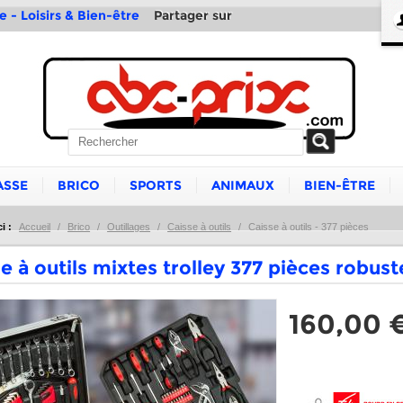
Partager sur
e - Loisirs & Bien-être
ASSE
BRICO
SPORTS
ANIMAUX
BIEN-ÊTRE
i :
Accueil
/
Brico
/
Outillages
/
Caisse à outils
/
Caisse à outils - 377 pièces
e à outils mixtes trolley 377 pièces robust
160,00 