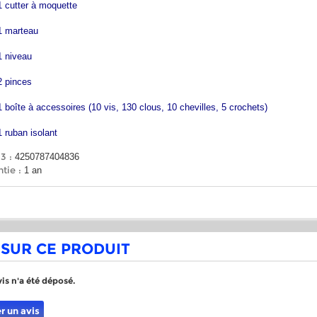
1 cutter à moquette
1 marteau
1 niveau
2 pinces
1 boîte à accessoires (10 vis, 130 clous, 10 chevilles, 5 crochets)
1 ruban isolant
3 :
4250787404836
tie :
1 an
 SUR CE PRODUIT
is n'a été déposé.
r un avis