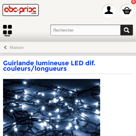
0
Maison
Guirlande lumineuse LED dif.
couleurs/longueurs