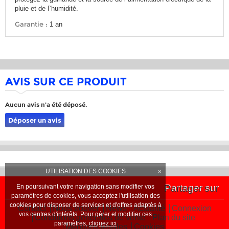
pluie et de l`humidité.
Garantie :
1 an
AVIS SUR CE PRODUIT
Aucun avis n'a été déposé.
Déposer un avis
UTILISATION DES COOKIES
×
Partager sur
En poursuivant votre navigation sans modifier vos
paramètres de cookies, vous acceptez l'utilisation des
cookies pour disposer de services et d'offres adaptés à
Contact
Nous trouver
News
Actualité
Connexion
vos centres d'intérêts. Pour gérer et modifier ces
Conditions générales de vente
Plan du site
paramètres,
cliquez ici
Mentions légales
Cookies