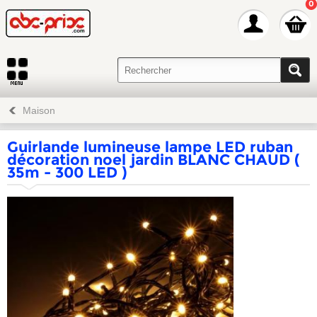
0
Maison
Guirlande lumineuse lampe LED ruban
décoration noel jardin BLANC CHAUD (
35m - 300 LED )