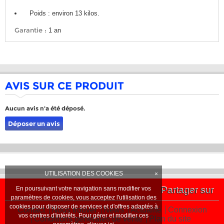
Poids : environ 13 kilos.
Garantie :
1 an
AVIS SUR CE PRODUIT
Aucun avis n'a été déposé.
Déposer un avis
UTILISATION DES COOKIES
×
En poursuivant votre navigation sans modifier vos
Partager sur
paramètres de cookies, vous acceptez l'utilisation des
cookies pour disposer de services et d'offres adaptés à
Contact
Nous trouver
News
Actualité
Connexion
vos centres d'intérêts. Pour gérer et modifier ces
Conditions générales de vente
Plan du site