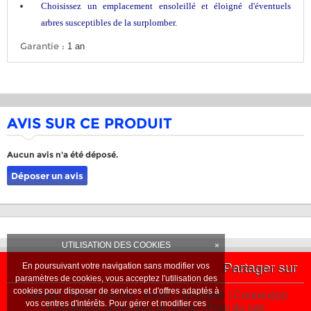
Choisissez un emplacement ensoleillé et éloigné d'éventuels
arbres susceptibles de la surplomber.
Garantie :
1 an
AVIS SUR CE PRODUIT
Aucun avis n'a été déposé.
Déposer un avis
UTILISATION DES COOKIES
×
En poursuivant votre navigation sans modifier vos
Partager sur
paramètres de cookies, vous acceptez l'utilisation des
cookies pour disposer de services et d'offres adaptés à
Contact
Nous trouver
News
Actualité
Connexion
vos centres d'intérêts. Pour gérer et modifier ces
Conditions générales de vente
Plan du site