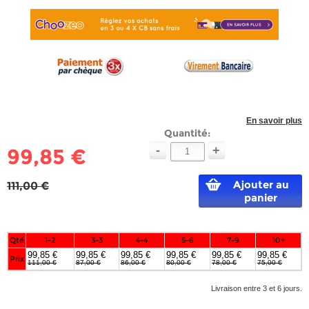
En savoir plus
Quantité:
-
+
99,85 €
Ajouter au
111,00 €
panier
Qté
1-2
3-3
4-4
5-6
7-9
10+
99,85 €
99,85 €
99,85 €
99,85 €
99,85 €
99,85 €
Prix
111,00 €
87,00 €
86,00 €
80,00 €
78,00 €
75,00 €
Livraison entre 3 et 6 jours.