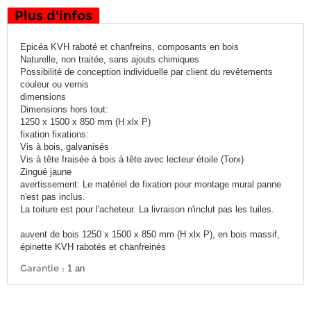
Plus d'infos
Epicéa KVH raboté et chanfreins, composants en bois
Naturelle, non traitée, sans ajouts chimiques
Possibilité de conception individuelle par client du revêtements
couleur ou vernis
dimensions
Dimensions hors tout:
1250 x 1500 x 850 mm (H xlx P)
fixation fixations:
Vis à bois, galvanisés
Vis à tête fraisée à bois à tête avec lecteur étoile (Torx)
Zingué jaune
avertissement: Le matériel de fixation pour montage mural panne
n'est pas inclus.
La toiture est pour l'acheteur. La livraison n'inclut pas les tuiles.
auvent de bois 1250 x 1500 x 850 mm (H xlx P), en bois massif,
épinette KVH rabotés et chanfreinés
Garantie :
1 an