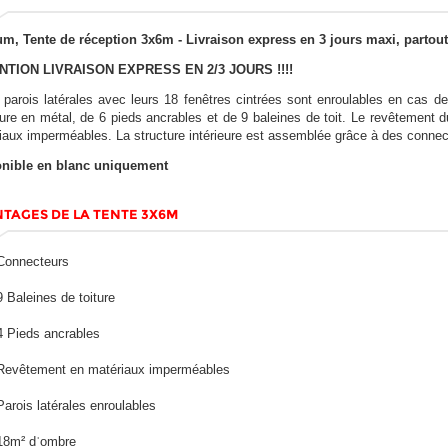
m, Tente de réception 3x6m - Livraison express en 3 jours maxi, partout
NTION LIVRAISON EXPRESS EN 2/3 JOURS !!!!
 parois latérales avec leurs 18 fenêtres cintrées sont enroulables en cas d
ure en métal, de 6 pieds ancrables et de 9 baleines de toit. Le revêtement du 
iaux imperméables. La structure intérieure est assemblée grâce à des connec
nible en blanc uniquement
TAGES DE LA TENTE 3X6M
Connecteurs
9 Baleines de toiture
4 Pieds ancrables
Revêtement en matériaux imperméables
Parois latérales enroulables
18m² dˈombre