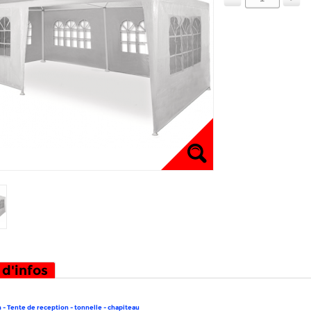
 d'infos
- Tente de reception - tonnelle - chapiteau