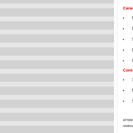
Cara
Conte
ATTENTI
rembour