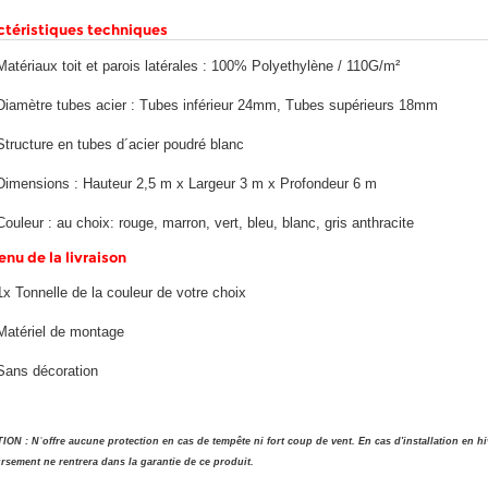
ctéristiques techniques
Matériaux toit et parois latérales : 100% Polyethylène / 110G/
m²
Diamètre tubes acier : Tubes inférieur 24mm, Tubes supérieurs 18mm
Structure en tubes d´acier poudré blanc
Dimensions : Hauteur 2,5 m x Largeur 3 m x Profondeur 6 m
Couleur : au choix: rouge, marron, vert, bleu, blanc, gris anthracite
nu de la livraison
1x Tonnelle de la couleur de votre choix
Matériel de montage
Sans décoration
ON : Nˈoffre aucune protection en cas de tempête ni fort coup de vent. En cas d'installation en h
sement ne rentrera dans la garantie de ce produit.