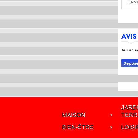
EAN1
AVIS
Aucun av
Dépose
JARDI
MAISON
TERR
BIEN-ÊTRE
LOISI