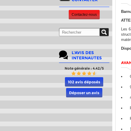
Barnu
Contactez-nous
ATTE
Les 6
struct
matér
Dispo
L'AVIS DES
INTERNAUTES
AVAN
Note générale : 4.42/5
102 avis déposés
Déposer un avis