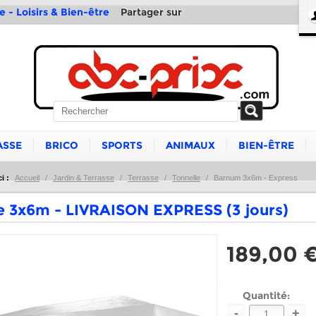
Partager sur
e - Loisirs & Bien-être
ASSE
BRICO
SPORTS
ANIMAUX
BIEN-ÊTRE
i :
Accueil
/
Jardin & Terrasse
/
Terrasse
/
Tonnelle
/
Barnum 3x6m - Express
e 3x6m - LIVRAISON EXPRESS (3 jours)
189,00 
Quantité:
-
+