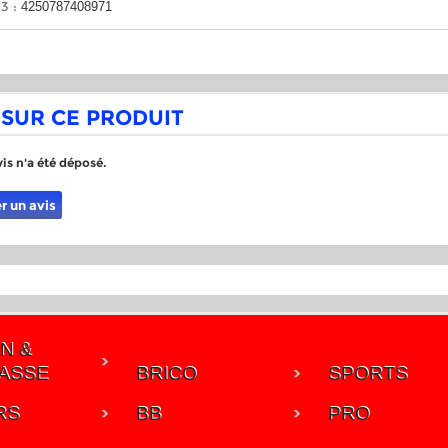
3 :
4250787408971
 SUR CE PRODUIT
is n'a été déposé.
r un avis
N &
ASSE
BRICO
SPORTS
RS
BB
PRO