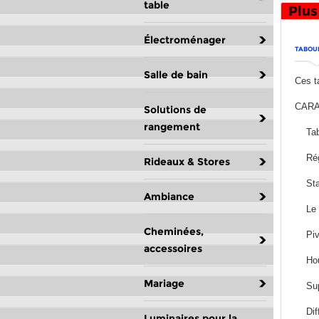
table
Plus
Électroménager
TABOUR
Salle de bain
Ces t
CARA
Solutions de
rangement
Tabou
Régla
Rideaux & Stores
Stabi
Ambiance
Le re
Cheminées,
Pivot
accessoires
Houss
Mariage
Supp
Diffé
Luminaires pour la