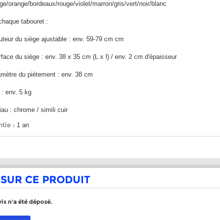
/orange/bordeaux/rouge/violet/marron/gris/vert/noir/blanc
chaque tabouret :
ur du siège ajustable : env. 59-79 cm cm
ce du siège : env. 38 x 35 cm (L x l) / env. 2 cm d'épaisseur
tre du piétement : env. 38 cm
 : env. 5 kg
au : chrome / simili cuir
tie :
1 an
 SUR CE PRODUIT
is n'a été déposé.