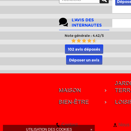
Dépose
L'AVIS DES
INTERNAUTES
Note générale : 4.42/5
102 avis déposés
Déposer un avis
JARDI
MAISON
TERR
BIEN-ÊTRE
LOISI
Contact
Nous 
UTILISATION DES COOKIES
×