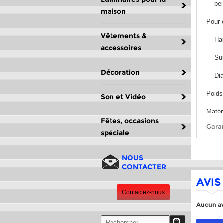
beige
maison
Pour 
Vêtements &
Haute
accessoires
Surfa
Décoration
Diamè
Poids
Son et Vidéo
Matéri
Fêtes, occasions
Garan
spéciale
NOUS
CONTACTER
AVIS
Contactez-nous
Aucun av