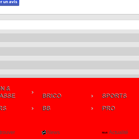
r un avis
N &
ASSE
BRICO
SPORTS
RS
BB
PRO
trouver
News
Actualité