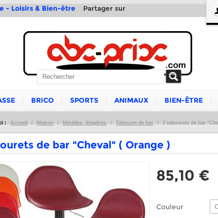
Partager sur
e - Loisirs & Bien-être
ASSE
BRICO
SPORTS
ANIMAUX
BIEN-ÊTRE
i :
Accueil
/
Maison
/
Meubles, étagères
/
Tabouret de bar
/
2 tabourets de bar "Che
ourets de bar "Cheval" ( Orange )
85,10 €
Couleur
O