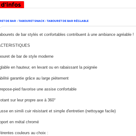
 d'infos
ET DE BAR - TABOURET SNACK - TABOURET DE BAR RÉGLABLE
abourets de bar stylés et confortables contribuent à une ambiance agréable !
CTERISTIQUES
ret de bar de style moderne
ble en hauteur, en levant ou en rabaissant la poignée
lité garantie grâce au large piétement
pose-pied favorise une assise confortable
ant sur leur propre axe à 360°
e en simili cuir résistant et simple d'entretien (nettoyage facile)
ort en métal chromé
rentes couleurs au choix :