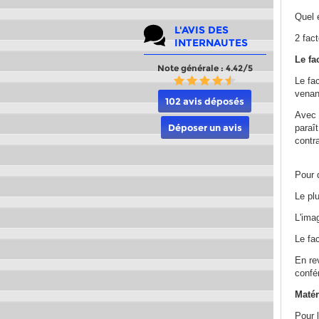
Quel 
L'AVIS DES
2 fact
INTERNAUTES
Le fa
Note générale : 4.42/5
Le fac
venant
102 avis déposés
Avec u
Déposer un avis
paraî
contr
Pour 
Le plu
L'ima
Le fac
En re
confé
Matér
Pour 