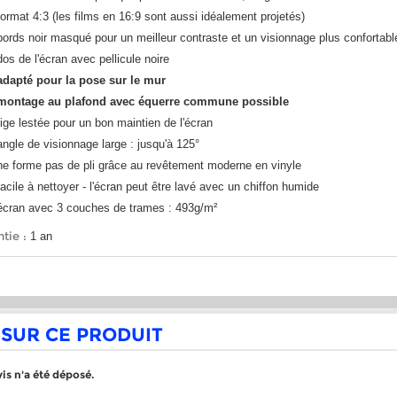
format 4:3 (les films en 16:9 sont aussi idéalement projetés)
bords noir masqué pour un meilleur contraste et un visionnage plus confortabl
dos de l'écran avec pellicule noire
adapté pour la pose sur le mur
montage au plafond avec équerre commune possible
tige lestée pour un bon maintien de l'écran
angle de visionnage large : jusqu'à 125°
ne forme pas de pli grâce au revêtement moderne en vinyle
facile à nettoyer - l'écran peut être lavé avec un chiffon humide
écran avec 3 couches de trames : 493g/m²
tie :
1 an
 SUR CE PRODUIT
is n'a été déposé.