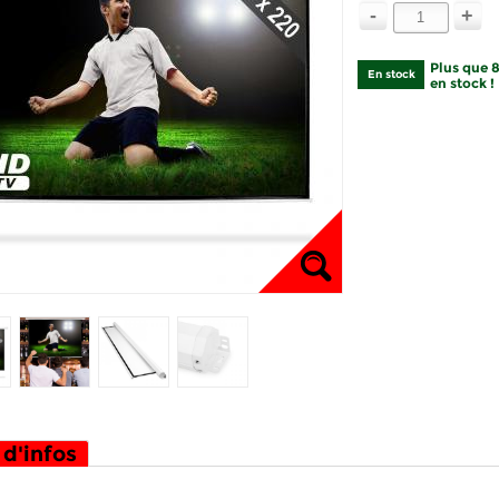
-
+
Plus que 
En stock
en stock !
 d'infos