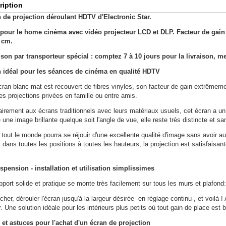
ription
 de projection déroulant HDTV d'Electronic Star.
 pour le home cinéma avec vidéo projecteur LCD et DLP. Facteur de gain 
 cm.
ison par transporteur spécial : comptez 7 à 10 jours pour la livraison, me
 idéal pour les séances de cinéma en qualité HDTV
ran blanc mat est recouvert de fibres vinyles, son facteur de gain extrêmement
es projections privées en famille ou entre amis.
airement aux écrans traditionnels avec leurs matériaux usuels, cet écran a un
une image brillante quelque soit l'angle de vue, elle reste très distincte et s
 tout le monde pourra se réjouir d'une excellente qualité d'image sans avoir a
 dans toutes les positions à toutes les hauteurs, la projection est satisfaisant
spension - installation et utilisation simplissimes
port solide et pratique se monte très facilement sur tous les murs et plafond:
her, dérouler l'écran jusqu'à la largeur désirée -en réglage continu-, et voilà ! 
. Une solution idéale pour les intérieurs plus petits où tout gain de place est 
 et astuces pour l'achat d'un écran de projection