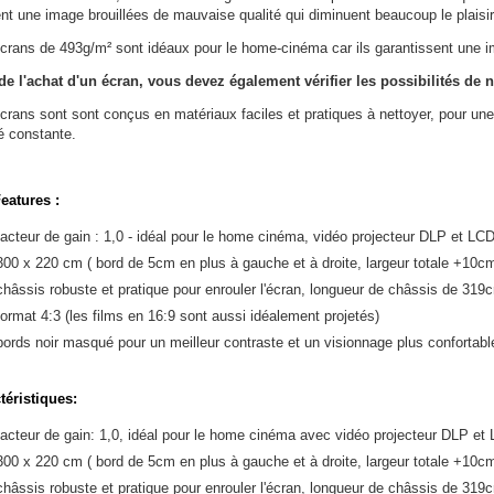
nt une image brouillées de mauvaise qualité qui diminuent beaucoup le plaisi
crans de 493g/m² sont idéaux pour le home-cinéma car ils garantissent une i
de l'achat d'un écran, vous devez également vérifier les possibilités de n
crans sont sont conçus en matériaux faciles et pratiques à nettoyer, pour une
é constante.
eatures :
facteur de gain : 1,0 - idéal pour le home cinéma, vidéo projecteur DLP et L
300 x 220 cm ( bord de 5cm en plus à gauche et à droite, largeur totale +10c
châssis robuste et pratique pour enrouler l'écran, longueur de châssis de 319
format 4:3 (les films en 16:9 sont aussi idéalement projetés)
bords noir masqué pour un meilleur contraste et un visionnage plus confortabl
téristiques:
facteur de gain: 1,0, idéal pour le home cinéma avec vidéo projecteur DLP et
300 x 220 cm ( bord de 5cm en plus à gauche et à droite, largeur totale +10c
châssis robuste et pratique pour enrouler l'écran, longueur de châssis de 319