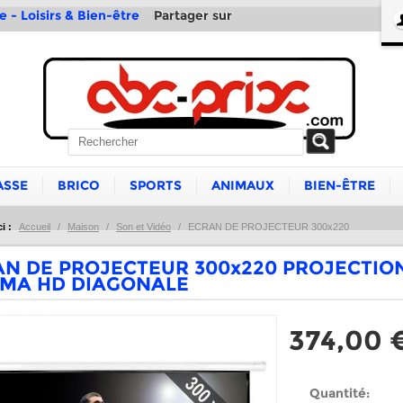
Partager sur
e - Loisirs & Bien-être
ASSE
BRICO
SPORTS
ANIMAUX
BIEN-ÊTRE
i :
Accueil
/
Maison
/
Son et Vidéo
/
ECRAN DE PROJECTEUR 300x220
N DE PROJECTEUR 300x220 PROJECTIO
EMA HD DIAGONALE
374,00 
Quantité: