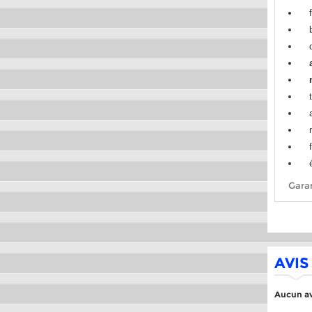
Garan
AVIS
Aucun av