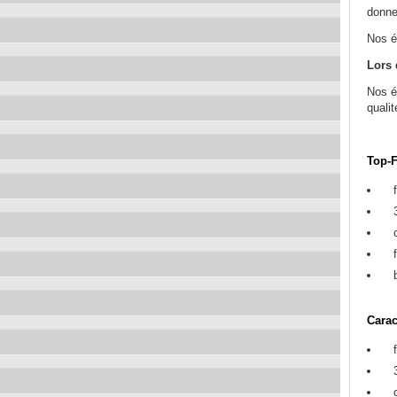
donne
Nos é
Lors 
Nos é
qualit
Top-F
Carac