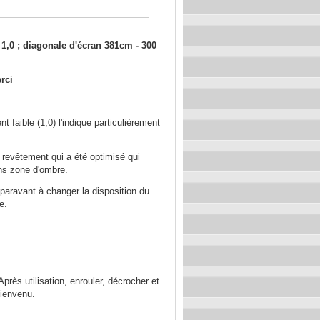
1,0 ; diagonale d'écran 381cm - 300
rci
 faible (1,0) l'indique particulièrement
 revêtement qui a été optimisé qui
ans zone d'ombre.
uparavant à changer la disposition du
e.
Après utilisation, enrouler, décrocher et
bienvenu.