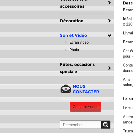
Desc
accessoires
Ecran
Idéal
Décoration
x 220
Livra
Son et Vidéo
Ecran
Ecran vidéo
Photo
Cet éc
pour l
Fêtes, occasions
Contr
donne 
spéciale
Ainsi,
salon,
NOUS
CONTACTER
La su
Contactez-nous
Le sup
Accroc
ranger
Trucs