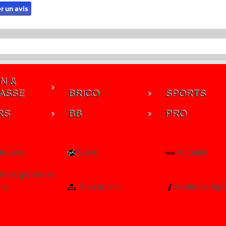
r un avis
N &
ASSE
BRICO
SPORTS
RS
BB
PRO
trouver
News
Actualité
tions générales
nte
Plan du site
Mentions léga