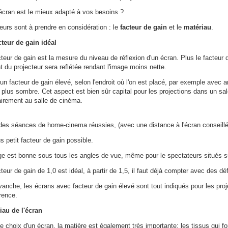
écran est le mieux adapté à vos besoins ?
eurs sont à prendre en considération : le
facteur de gain
et le
matériau
.
cteur de gain idéal
teur de gain est la mesure du niveau de réflexion d'un écran. Plus le facteur d
 du projecteur sera reflétée rendant l'image moins nette.
n facteur de gain élevé, selon l'endroit où l'on est placé, par exemple avec a
t plus sombre. Cet aspect est bien sûr capital pour les projections dans un s
airement au salle de cinéma.
des séances de home-cinema réussies, (avec une distance à l'écran conseillée
s petit facteur de gain possible.
ge est bonne sous tous les angles de vue, même pour le spectateurs situés su
teur de gain de 1,0 est idéal, à partir de 1,5, il faut déjà compter avec des dé
vanche, les écrans avec facteur de gain élevé sont tout indiqués pour les pro
rence.
iau de l'écran
le choix d'un écran, la matière est également très importante: les tissus qui