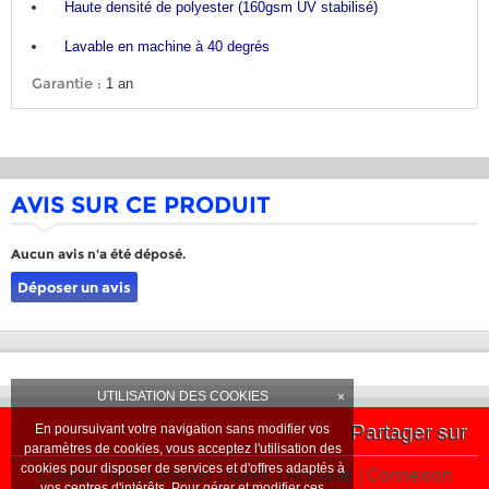
Haute densité de polyester (160gsm UV stabilisé)
Lavable en machine à 40 degrés
Garantie :
1 an
AVIS SUR CE PRODUIT
Aucun avis n'a été déposé.
Déposer un avis
UTILISATION DES COOKIES
×
En poursuivant votre navigation sans modifier vos
Partager sur
paramètres de cookies, vous acceptez l'utilisation des
cookies pour disposer de services et d'offres adaptés à
Contact
Nous trouver
News
Actualité
Connexion
vos centres d'intérêts. Pour gérer et modifier ces