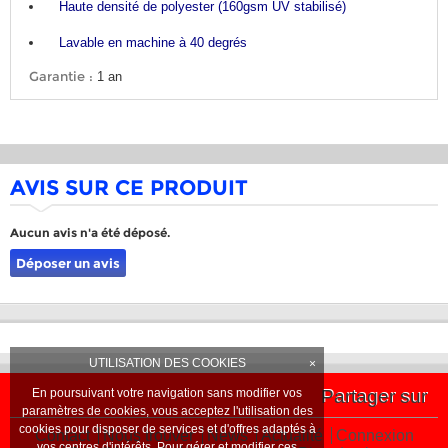
Haute densité de polyester (160gsm UV stabilisé)
Lavable en machine à 40 degrés
Garantie :
1 an
AVIS SUR CE PRODUIT
Aucun avis n'a été déposé.
Déposer un avis
UTILISATION DES COOKIES
×
En poursuivant votre navigation sans modifier vos
Partager sur
paramètres de cookies, vous acceptez l'utilisation des
cookies pour disposer de services et d'offres adaptés à
Contact
Nous trouver
News
Actualité
Connexion
vos centres d'intérêts. Pour gérer et modifier ces