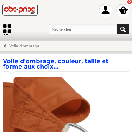
0
Voile d'ombrage
Voile d'ombrage, couleur, taille et
forme aux choix...