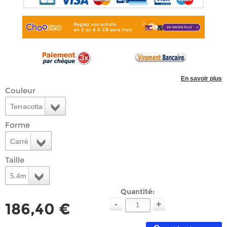
En savoir plus
Couleur
Terracotta
Forme
Carré
Taille
5.4m
Quantité:
-
+
186,40 €