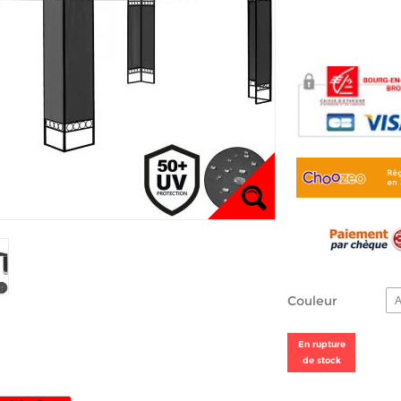
Couleur
A
En rupture
de stock