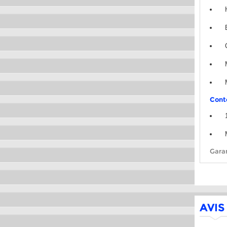
Conte
Garan
AVIS