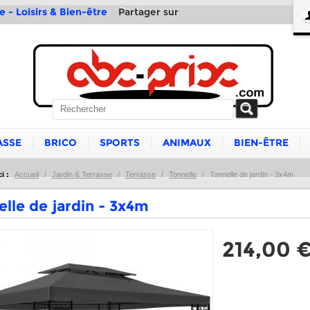
Partager sur
e - Loisirs & Bien-être
ASSE
BRICO
SPORTS
ANIMAUX
BIEN-ÊTRE
i :
Accueil
/
Jardin & Terrasse
/
Terrasse
/
Tonnelle
/
Tonnelle de jardin - 3x4m
lle de jardin - 3x4m
214,00 