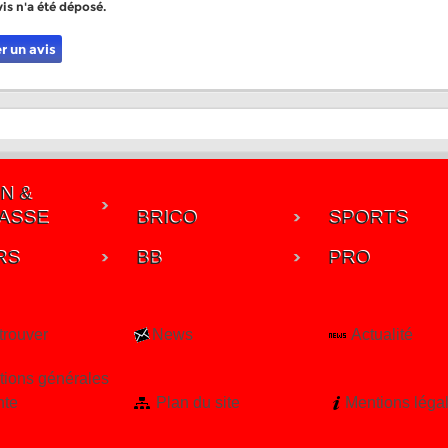
is n'a été déposé.
r un avis
N &
ASSE
BRICO
SPORTS
RS
BB
PRO
trouver
News
Actualité
tions générales
nte
Plan du site
Mentions léga