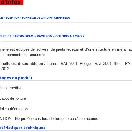
 d'infos
DE RECEPTION - TONNELLE DE JARDIN - CHAPITEAU
LLE DE JARDIN 3X4M - PAVILLON - COLORIS AU CHOIX
nnelle est équipée de solives, de pieds revêtus et d''une structure en métal l
des connecteurs sécurisés.
nnelle est disponible en :
crème - RAL 9001, Rouge - RAL 3004, Bleu - RAL 
 7012
tages du produit
Pieds revêtus
Capot de toiture
Jolies décorations
TION : Ne protège pas lors de tempête ou d''intempéries
ctéristiques techniques