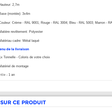
Hauteur: 2,7m
Base (montée): 3x4m
Couleur: Crème - RAL 9001; Rouge - RAL 3004; Bleu - RAL 5003; Marron - RA
Matière revêtement: Polyester
Matériau cadre: Métal laqué
nu de la livraison
1x Tonnelle - Coloris de votre choix
Matériel de montage
tie :
1 an
 SUR CE PRODUIT