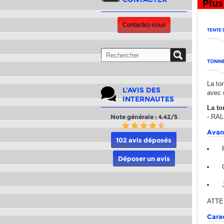
Plus
Contactez-nous
TENTE 
TONNE
La to
L'AVIS DES
avec 
INTERNAUTES
La to
Note générale : 4.42/5
- RAL
Avan
102 avis déposés
Déposer un avis
ATTEN
Cara