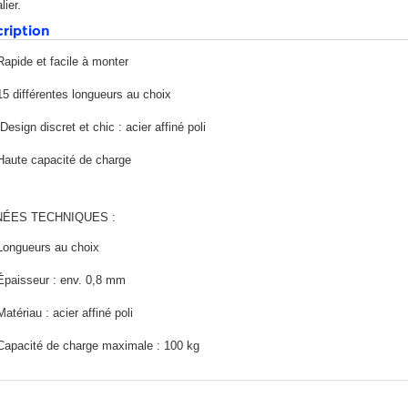
lier.
ription
Rapide et facile à monter
15 différentes longueurs au choix
Design discret et chic : acier affiné poli
Haute capacité de charge
ÉES TECHNIQUES :
Longueurs au choix
Épaisseur : env. 0,8 mm
Matériau : acier affiné poli
Capacité de charge maximale : 100 kg