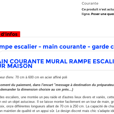
Courante
Ce produit n'est act
ligne.
Poser une ques
 d'infos
mpe escalier - main courante - garde 
IN COURANTE MURAL RAMPE ESCALI
R MAISON
eur d'env. 70 cm à 600 cm en acier affiné poli
oment du paiement, dans l'encart "message à destination du préparateu
demander la dimension choisie au cm près…)
des escaliers, une montée un peu raide et d'autres lieux divers et variés, cet
 est un objet astucieux. Il se laisse monter facilement en un tour de main, gr
oix, onze différentes longueurs allant de 70 cm à 250 cm. La capacité de ch
un maintien de qualité et un appui sûr. Le design discret mais chic s'adapte i