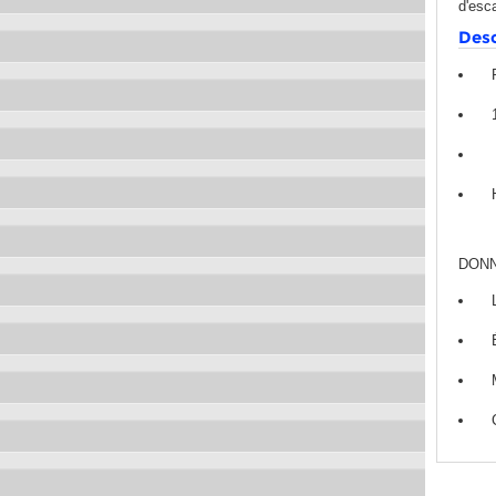
d'esca
Desc
DONN