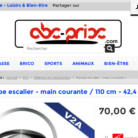
Partager sur
e - Loisirs & Bien-être
ASSE
BRICO
SPORTS
ANIMAUX
BIEN-ÊTRE
i :
Accueil
/
Pro
/
Bâtiment et construction
/
Rampe escalier - main courante /
e escalier - main courante / 110 cm - 42,
70,00 €