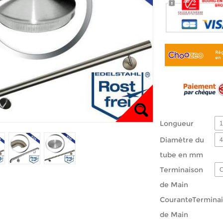
Longueur
1
Diamètre du
4
tube en mm
Terminaison
C
de Main
CouranteTermina
de Main