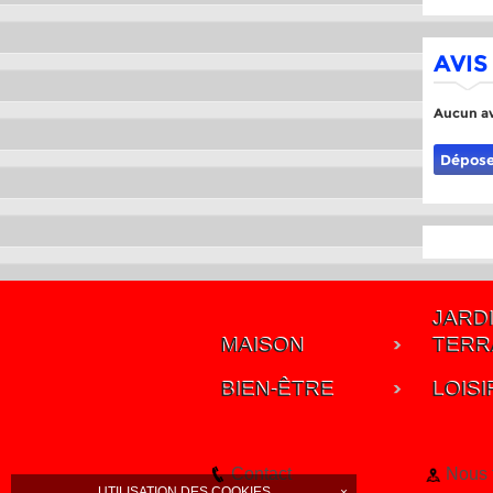
AVIS
Aucun av
Dépose
JARDI
MAISON
TERR
BIEN-ÊTRE
LOISI
Contact
Nous 
UTILISATION DES COOKIES