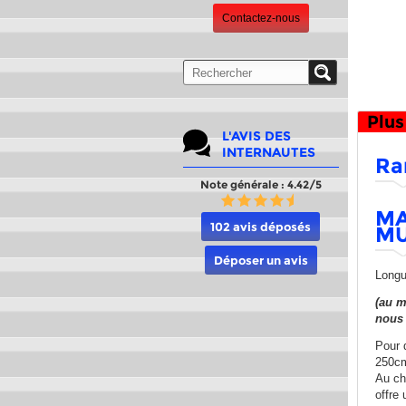
Contactez-nous
Plus
L'AVIS DES
INTERNAUTES
Ra
Note générale : 4.42/5
MA
102 avis déposés
MU
Déposer un avis
Longu
(au m
nous 
Pour 
250cm
Au ch
offre 