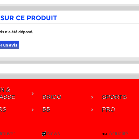
 SUR CE PRODUIT
is n'a été déposé.
r un avis
N &
ASSE
BRICO
SPORTS
RS
BB
PRO
trouver
News
Actualité