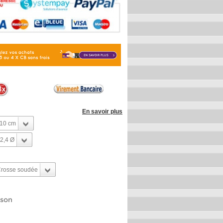
En savoir plus
10 cm
2,4 Ø
rosse soudée
ison