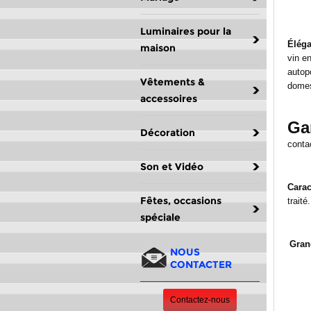
Luminaires pour la
Éléga
maison
vin en
autop
Vêtements &
domes
accessoires
Ga
Décoration
contac
Son et Vidéo
Carac
Fêtes, occasions
traité
spéciale
Gran
NOUS
CONTACTER
Contactez-nous