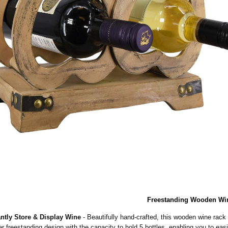
Freestanding Wooden Wine
ntly Store & Display Wine
- Beautifully hand-crafted, this wooden wine rack
r freestanding design with the capacity to hold 5 bottles, enabling you to easi