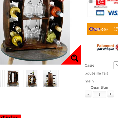
Casier
V
bouteille fait
main
Quantité:
-
+
 d'infos