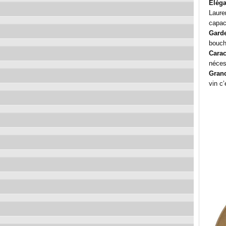
Éléga
Lauren
capac
Garde
boucho
Carac
néces
Grand
vin c