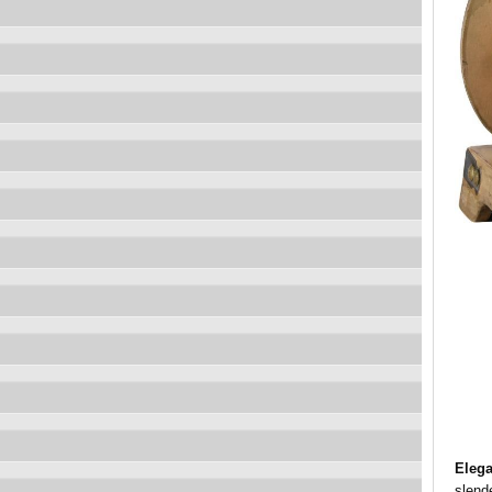
Elega
slende