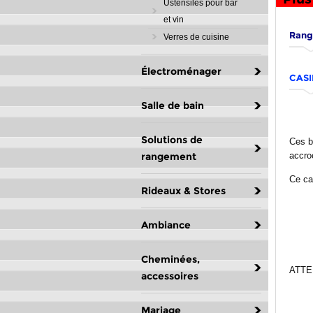
Ustensiles pour bar
et vin
Range
Verres de cuisine
Électroménager
CASI
Salle de bain
Solutions de
Ces b
rangement
accro
Ce cas
Rideaux & Stores
Ambiance
Cheminées,
ATTEN
accessoires
Mariage