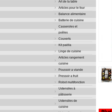
Art de la table
Articles pour le four
Balance alimentaire
Batterie de cuisine
Casseroles et
poêles
Couverts
Kit paëlla
Linge de cuisine
Articles rangement
cuisine
Poussoir a viande
Pressoir a fruit
Robot multifonction
Ustensiles à
pâtisserie
Ustensiles de
cuisine
Plus