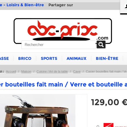
Partager sur
e - Loisirs & Bien-être
ASSE
BRICO
SPORTS
ANIMAUX
BIEN-ÊTRE
i :
Accueil
/
Maison
/
Cuisine / Art de la table
/
Cave
/
Casier bouteilles fait main / Ve
r bouteilles fait main / Verre et bouteille
129,00 