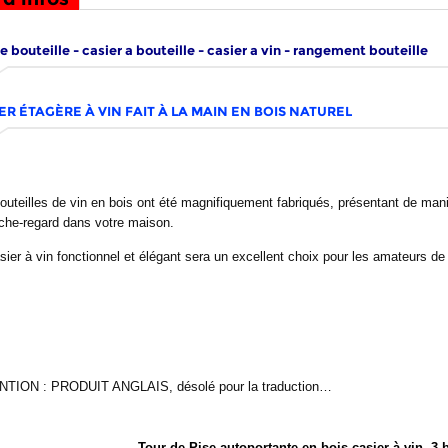
 bouteille - casier a bouteille - casier a vin - rangement bouteille
ER ÉTAGÈRE À VIN FAIT À LA MAIN EN BOIS NATUREL
outeilles de vin en bois ont été magnifiquement fabriqués, présentant de maniè
che-regard dans votre maison.
ier à vin fonctionnel et élégant sera un excellent choix pour les amateurs de 
TION : PRODUIT ANGLAIS, désolé pour la traduction…
Tour de Pise autoportante en bois casier à vin, 3 b