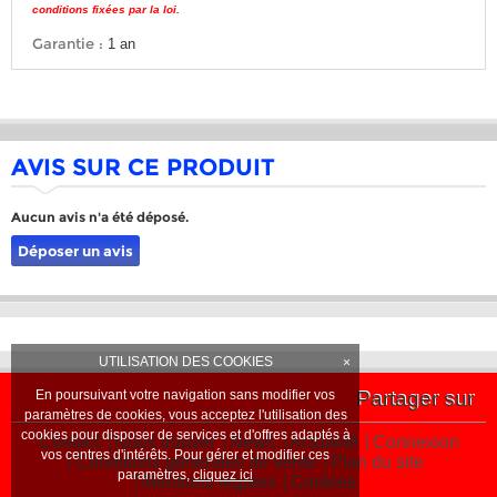
conditions fixées par la loi.
Garantie :
1 an
AVIS SUR CE PRODUIT
Aucun avis n'a été déposé.
Déposer un avis
UTILISATION DES COOKIES
×
En poursuivant votre navigation sans modifier vos
Partager sur
paramètres de cookies, vous acceptez l'utilisation des
cookies pour disposer de services et d'offres adaptés à
Contact
Nous trouver
News
Actualité
Connexion
vos centres d'intérêts. Pour gérer et modifier ces
Conditions générales de vente
Plan du site
paramètres,
cliquez ici
Mentions légales
Cookies