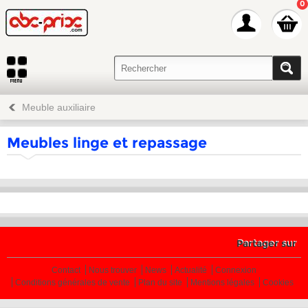
0
Meuble auxiliaire
Meubles linge et repassage
Partager sur
Contact
Nous trouver
News
Actualité
Connexion
Conditions générales de vente
Plan du site
Mentions légales
Cookies